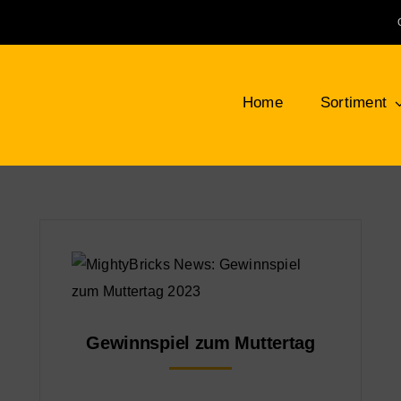
Home
Sortiment
Klemmbausteine
Bauplatten
LEG
NEU
Bäume, Pflanzen, Blumen
Min
Berge, Felsen und Büsche
Tie
Gewinnspiel zum Muttertag