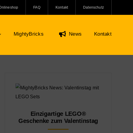
Onlineshop
FAQ
Kontakt
Datenschutz
MightyBricks
News
Kontakt
Figuren & Zubehör
Onlineshop
O Minifiguren
ifiguren Zubehör
re und Kreaturen
Einzigartige LEGO®
Geschenke zum Valentinstag