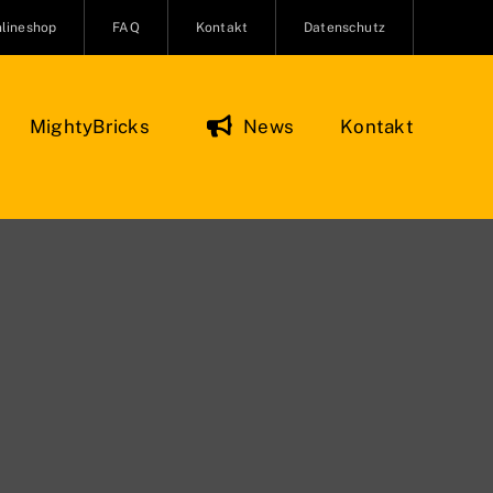
lineshop
FAQ
Kontakt
Datenschutz
MightyBricks
News
Kontakt
Figuren & Zubehör
Onlineshop
O Minifiguren
ifiguren Zubehör
re und Kreaturen