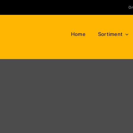
On
Home
Sortiment
Klemmbausteine
Bauplatten
LEG
NEU
Bäume, Pflanzen, Blumen
Min
Berge, Felsen und Büsche
Tie