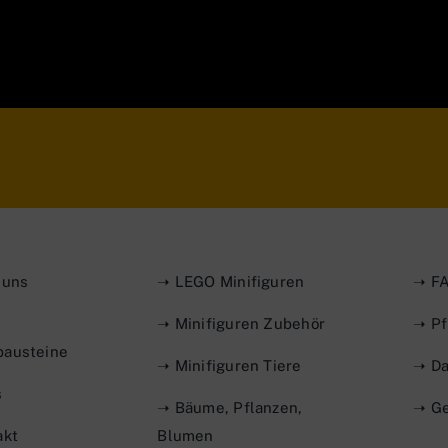
 uns
➝ LEGO Minifiguren
➝ FA
➝ Minifiguren Zubehör
➝ Pf
austeine
➝ Minifiguren Tiere
➝ Da
s
➝ Bäume, Pflanzen,
➝ Ge
akt
Blumen