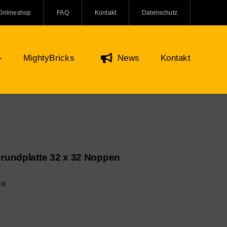
Onlineshop
FAQ
Kontakt
Datenschutz
MightyBricks
News
Kontakt
Figuren & Zubehör
Onlineshop
O Minifiguren
ifiguren Zubehör
Grundplatte 32 x 32 Noppen
re und Kreaturen
en