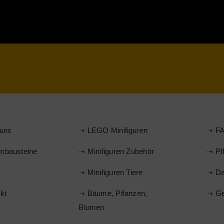
uns
➝ LEGO Minifiguren
➝ FA
mbausteine
➝ Minifiguren Zubehör
➝ Pf
s
➝ Minifiguren Tiere
➝ Da
kt
➝ Bäume, Pflanzen,
➝ Ge
Blumen