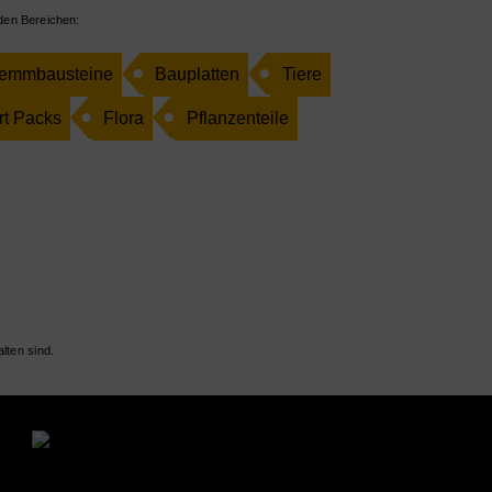
 den Bereichen:
emmbausteine
Bauplatten
Tiere
rt Packs
Flora
Pflanzenteile
lten sind.