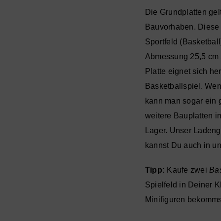
Die Grundplatten ge
Bauvorhaben. Diese 
Sportfeld (Basketball
Abmessung 25,5 cm x
Platte eignet sich he
Basketballspiel. We
kann man sogar ein g
weitere
Bauplatten
i
Lager. Unser Ladenge
kannst Du auch in 
Tipp:
Kaufe zwei
Bas
Spielfeld in Deiner
Minifiguren
bekommst 