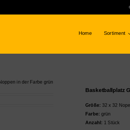
Home
Sortiment
Klemmbausteine
Bauplatten
LEG
NEU
Bäume, Pflanzen, Blumen
Min
Basketballplatz 
Berge, Felsen und Büsche
Tie
Größe:
32 x 32 Nop
Farbe:
grün
Anzahl:
1 Stück