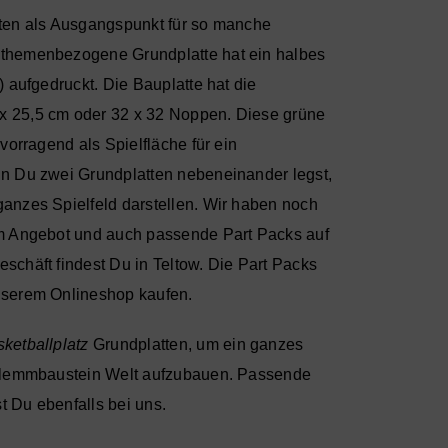
lten als Ausgangspunkt für so manche
themenbezogene Grundplatte hat ein halbes
) aufgedruckt. Die Bauplatte hat die
 25,5 cm oder 32 x 32 Noppen. Diese grüne
rvorragend als Spielfläche für ein
nn Du zwei Grundplatten nebeneinander legst,
anzes Spielfeld darstellen. Wir haben noch
m Angebot und auch passende
Part Packs
auf
schäft findest Du in
Teltow
. Die
Part Packs
unserem
Onlineshop
kaufen.
ketballplatz
Grundplatten, um ein ganzes
 Klemmbaustein Welt aufzubauen. Passende
Du ebenfalls bei uns.