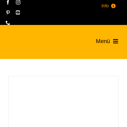
Zum
Info
Inhalt
Onlineshop
springen
FAQ
Menü
Kontakt
Home
Datenschutz
Sortiment
MightyBricks
News
Kontakt