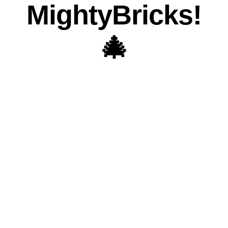
MightyBricks!
🎄