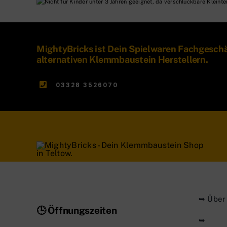
MightyBricks ist Dein Spielwaren Fachgesch
alternativen Klemmbaustein Herstellern.
03328 3526070
➥ Über
🕒 Öffnungszeiten
➥