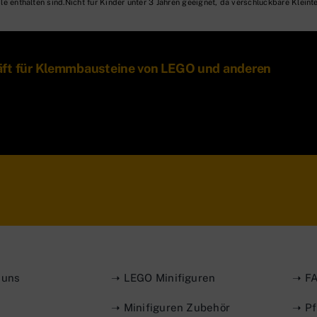
Nicht für Kinder unter 3 Jahren geeignet, da verschluckbare Kleinte
äft für Klemmbausteine von LEGO und anderen
 uns
➝ LEGO Minifiguren
➝ FA
➝ Minifiguren Zubehör
➝ Pf