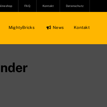
lineshop
FAQ
Kontakt
Datenschutz
MightyBricks
News
Kontakt
Figuren & Zubehör
Onlineshop
O Minifiguren
ender
ifiguren Zubehör
re und Kreaturen