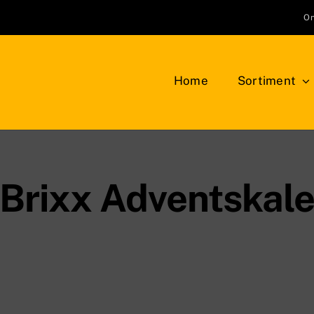
On
Home
Sortiment
Klemmbausteine
Bauplatten
LEG
NEU
Brixx Adventskal
Bäume, Pflanzen, Blumen
Min
Berge, Felsen und Büsche
Tie