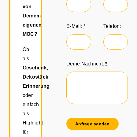
von
Deinem
eigenen
E-Mail:
*
Telefon:
MOC?
Ob
als
Deine Nachricht:
*
Geschenk
,
Dekostück
,
Erinnerung
oder
einfach
als
Highlight
Anfrage senden
für