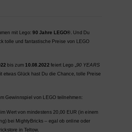
ammen mit Lego:
90 Jahre LEGO®
. Und Du
ck tolle und fantastische Preise von LEGO
022
bis zum
10.08.2022
feiert Lego „
90 YEARS
Mit etwas Glück hast Du die Chance, tolle Preise
dem Gewinnspiel von LEGO teilnehmen:
 im Wert von mindestens 20,00 EUR (in einem
g) bei MightyBricks – egal ob online oder
ickstore in Teltow.