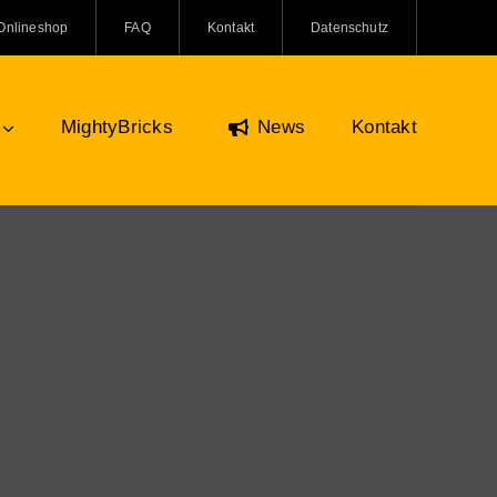
Onlineshop
FAQ
Kontakt
Datenschutz
MightyBricks
News
Kontakt
Figuren & Zubehör
Onlineshop
O Minifiguren
ifiguren Zubehör
re und Kreaturen