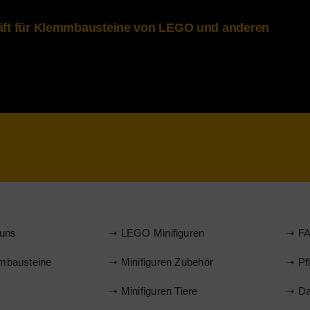
häft für Klemmbausteine von LEGO und anderen
uns
➝ LEGO Minifiguren
➝ FA
mbausteine
➝ Minifiguren Zubehör
➝ Pf
s
➝ Minifiguren Tiere
➝ Da