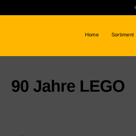
Home
Sortiment
Klemmbausteine
Bauplatten
LEG
NEU
90 Jahre LEGO
Bäume, Pflanzen, Blumen
Min
Berge, Felsen und Büsche
Tie