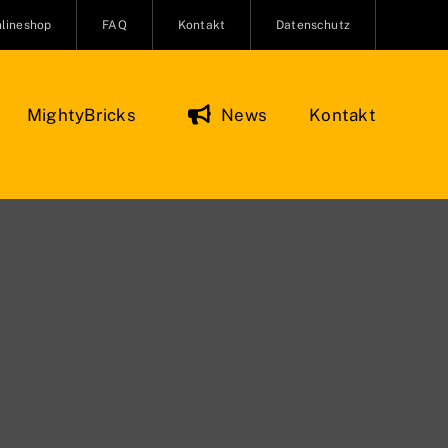
lineshop
FAQ
Kontakt
Datenschutz
MightyBricks
News
Kontakt
Figuren & Zubehör
Onlineshop
O Minifiguren
ifiguren Zubehör
re und Kreaturen