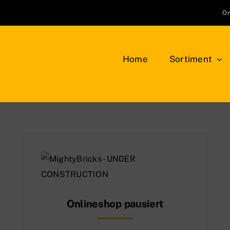
On
Home
Sortiment
Klemmbausteine
Bauplatten
LEG
NEU
Bäume, Pflanzen, Blumen
Min
Berge, Felsen und Büsche
Tie
Onlineshop pausiert