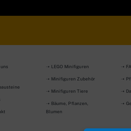
 uns
➝ LEGO Minifiguren
➝ FA
➝ Minifiguren Zubehör
➝ Pf
austeine
➝ Minifiguren Tiere
➝ Da
s
➝ Bäume, Pflanzen,
➝ Ge
akt
Blumen