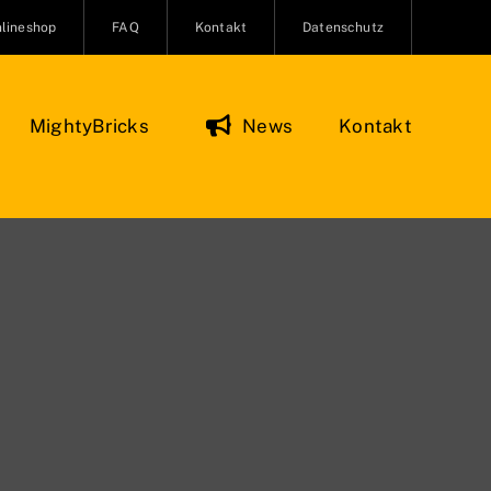
lineshop
FAQ
Kontakt
Datenschutz
MightyBricks
News
Kontakt
Figuren & Zubehör
Onlineshop
O Minifiguren
ifiguren Zubehör
re und Kreaturen