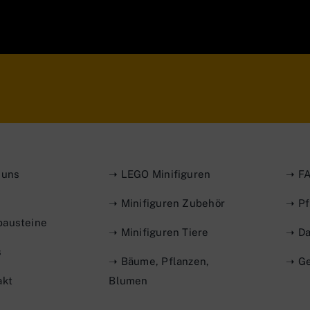
 uns
➝ LEGO Minifiguren
➝ FA
➝ Minifiguren Zubehör
➝ Pf
austeine
➝ Minifiguren Tiere
➝ Da
s
➝ Bäume, Pflanzen,
➝ Ge
akt
Blumen