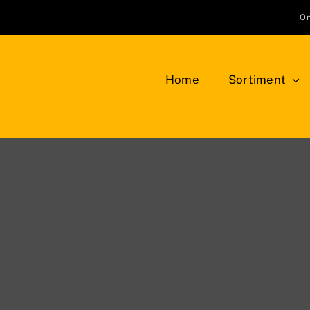
On
Home
Sortiment
Klemmbausteine
Bauplatten
LEG
NEU
Bäume, Pflanzen, Blumen
Min
Berge, Felsen und Büsche
Tie