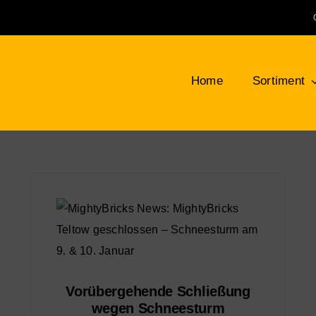
Home
Sortiment
Klemmbausteine
Bauplatten
LEG
NEU
Bäume, Pflanzen, Blumen
Min
Berge, Felsen und Büsche
Tie
Vorübergehende Schließung
wegen Schneesturm