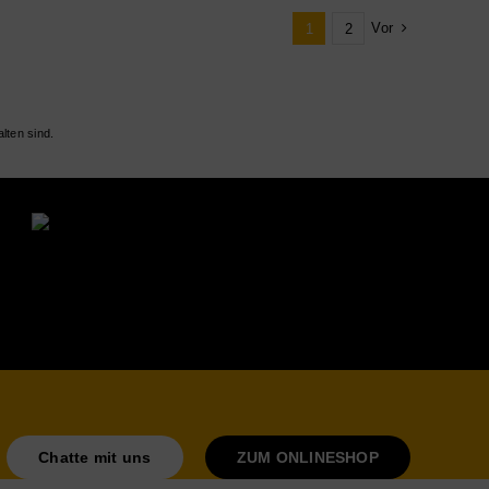
Vor
1
2
lten sind.
Chatte mit uns
ZUM ONLINESHOP