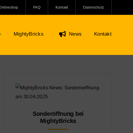
Onlineshop
FAQ
Kontakt
Datenschutz
MightyBricks
News
Kontakt
Figuren & Zubehör
Onlineshop
O Minifiguren
ifiguren Zubehör
re und Kreaturen
Sonderöffnung bei
MightyBricks