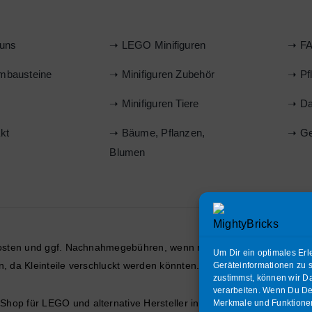
uns
➝ LEGO Minifiguren
➝ FA
mbausteine
➝ Minifiguren Zubehör
➝ Pf
s
➝ Minifiguren Tiere
➝ Da
kt
➝ Bäume, Pflanzen,
➝ Ge
Blumen
osten
und ggf. Nachnahmegebühren, wenn nicht anders beschrieben
Um Dir ein optimales Erl
hren, da Kleinteile verschluckt werden könnten. ERSTICKUNGSGEFAH
Geräteinformationen zu 
zustimmst, können wir Da
verarbeiten. Wenn Du Dei
hop für LEGO und alternative Hersteller in Teltow.
| Alle Rechte vo
Merkmale und Funktionen