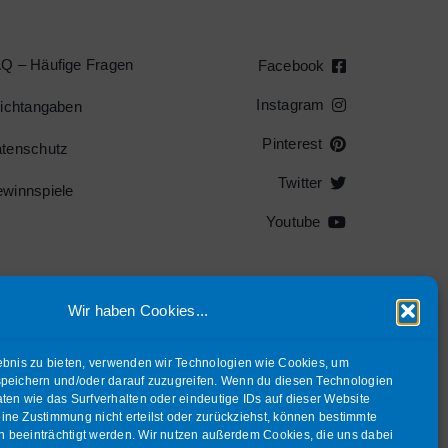
Q – Häufige Fragen
Facebook
Instagram
lichtangaben
Pinterest
tenschutz
Twitter
winnspiele
Youtube
Wir haben Cookies...
.
ebnis zu bieten, verwenden wir Technologien wie Cookies, um
R!
speichern und/oder darauf zuzugreifen. Wenn du diesen Technologien
ten wie das Surfverhalten oder eindeutige IDs auf dieser Website
ne Zustimmung nicht erteilst oder zurückziehst, können bestimmte
rbehalten |
Impressum
.
 beeinträchtigt werden. Wir nutzen außerdem Cookies, die uns dabei