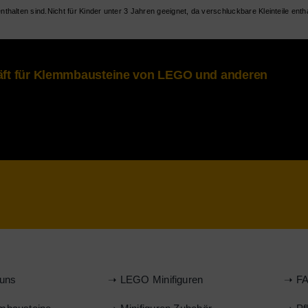
Nicht für Kinder unter 3 Jahren geeignet, da verschluckbare Kleinteile entha
häft für Klemmbausteine von LEGO und anderen
uns
➝ LEGO Minifiguren
➝ FA