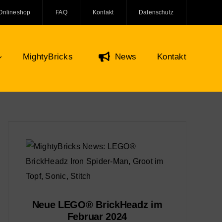
Onlineshop
FAQ
Kontakt
Datenschutz
MightyBricks
News
Kontakt
Figuren & Zubehör
Onlineshop
O Minifiguren
ifiguren Zubehör
re und Kreaturen
Neue LEGO® BrickHeadz im
Februar 2024