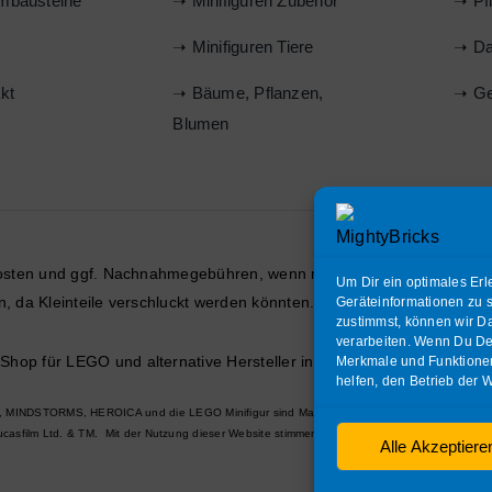
mbausteine
➝ Minifiguren Zubehör
➝ Pf
s
➝ Minifiguren Tiere
➝ Da
kt
➝ Bäume, Pflanzen,
➝ Ge
Blumen
osten
und ggf. Nachnahmegebühren, wenn nicht anders beschrieben
Um Dir ein optimales Erl
hren, da Kleinteile verschluckt werden könnten. ERSTICKUNGSGEFAH
Geräteinformationen zu 
zustimmst, können wir Da
verarbeiten. Wenn Du Dei
hop für LEGO und alternative Hersteller in Teltow.
| Alle Rechte vo
Merkmale und Funktionen
helfen, den Betrieb der W
NDSTORMS, HEROICA und die LEGO Minifigur sind Markenzeichen und/oder urheberrechtl
sfilm Ltd. & TM. Mit der Nutzung dieser Website stimmen Sie den Geschäftsbedingungen z
Alle Akzeptiere