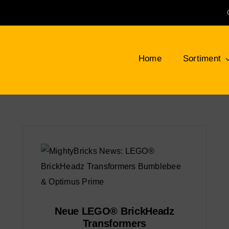
Home
Sortiment
Klemmbausteine
Bauplatten
LEG
NEU
Bäume, Pflanzen, Blumen
Min
Berge, Felsen und Büsche
Tie
Neue LEGO® BrickHeadz
Transformers