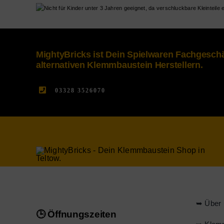
MightyBricks ist Dein Spielwaren Fachgesc
alternativen Klemmbaustein Herstellern.
03328 3526070
➥ Über 
🕒 Öffnungszeiten