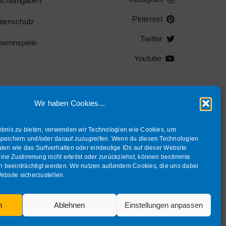
lichtangaben
Pinterest
tenschutz
Twitter
winnspiele
Youtube
Wir haben Cookies...
.
ebnis zu bieten, verwenden wir Technologien wie Cookies, um
R!
speichern und/oder darauf zuzugreifen. Wenn du diesen Technologien
ten wie das Surfverhalten oder eindeutige IDs auf dieser Website
ne Zustimmung nicht erteilst oder zurückziehst, können bestimmte
rbehalten |
Impressum
.
 beeinträchtigt werden. Wir nutzen außerdem Cookies, die uns dabei
ebsite sicherzustellen.
ich geschützt durch die LEGO Gruppe. STAR WARS und alle in
u. Alle Rechte vorbehalten.
n
Ablehnen
Einstellungen anpassen