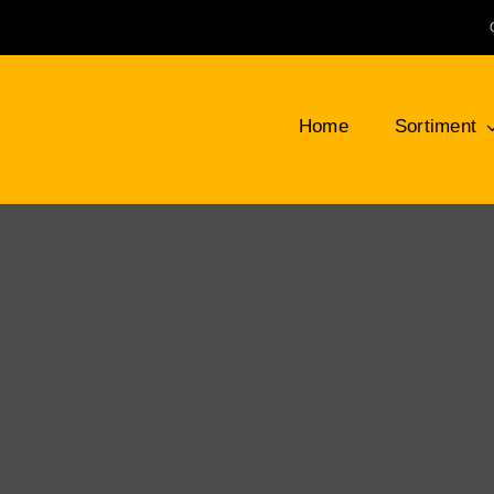
Home
Sortiment
Klemmbausteine
Bauplatten
LEG
NEU
Bäume, Pflanzen, Blumen
Min
Berge, Felsen und Büsche
Tie