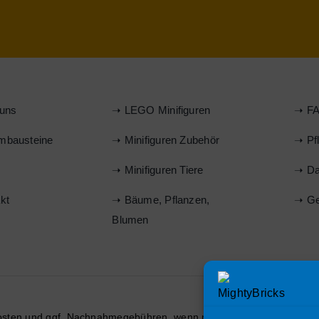
uns
➝ LEGO Minifiguren
➝ FA
mbausteine
➝ Minifiguren Zubehör
➝ Pf
s
➝ Minifiguren Tiere
➝ Da
kt
➝ Bäume, Pflanzen,
➝ Ge
Blumen
osten
und ggf. Nachnahmegebühren, wenn nicht anders beschrieben