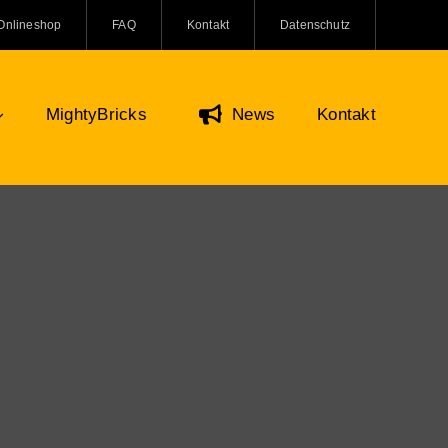
Onlineshop
FAQ
Kontakt
Datenschutz
MightyBricks
News
Kontakt
Figuren & Zubehör
Onlineshop
O Minifiguren
ifiguren Zubehör
re und Kreaturen