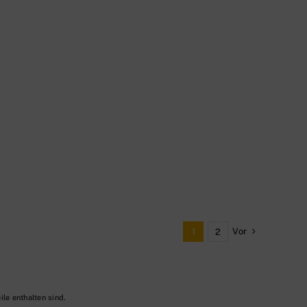
Vor
1
2
ile enthalten sind.