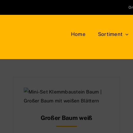
On
Home
Sortiment
Klemmbausteine
Bauplatten
LEG
NEU
Bäume, Pflanzen, Blumen
Min
Berge, Felsen und Büsche
Tie
Großer Baum weiß