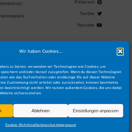
Pinterest
tenschutz
Twitter
winnspiele
Youtube
Wir haben Cookies...
n.
lebnis zu bieten, verwenden wir Technologien wie Cookies, um
HR!
 speichern und/oder darauf zuzugreifen. Wenn du diesen Technologien
aten wie das Surfverhalten oder eindeutige IDs auf dieser Website
ine Zustimmung nicht erteilst oder zurückziehst, können bestimmte
behalten |
Impressum
.
n beeinträchtigt werden. Wir nutzen außerdem Cookies, die uns dabei
 Website sicherzustellen.
geschützt durch die LEGO Gruppe. STAR WARS und alle in Verbindung
hte vorbehalten.
n
Ablehnen
Einstellungen anpassen
Cookie-Richtlinie
Datenschutz
Impressum