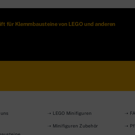
äft für Klemmbausteine von LEGO und anderen
 uns
➝ LEGO Minifiguren
➝ FA
➝ Minifiguren Zubehör
➝ Pf
austeine