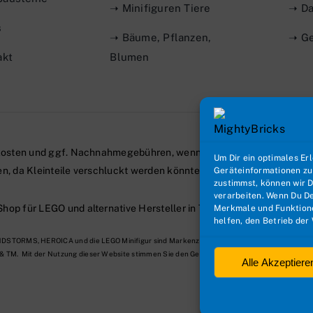
➝ Minifiguren Tiere
➝ Da
s
➝ Bäume, Pflanzen,
➝ Ge
akt
Blumen
osten
und ggf. Nachnahmegebühren, wenn nicht anders beschriebe
Um Dir ein optimales Er
ahren, da Kleinteile verschluckt werden könnten. ERSTICKUNGSGEFA
Geräteinformationen zu
zustimmst, können wir D
verarbeiten. Wenn Du De
op für LEGO und alternative Hersteller in Teltow.
| Alle Rechte vor
Merkmale und Funktione
helfen, den Betrieb der
STORMS, HEROICA und die LEGO Minifigur sind Markenzeichen und/oder urheberrechtlich 
& TM. Mit der Nutzung dieser Website stimmen Sie den Geschäftsbedingungen zu. Alle Rec
Alle Akzeptiere