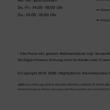
Mo.-Mi.: geschlossen
Do.-Fr.: 14:00 - 18:00 Uhr
➥ New
Sa.: 10:00 - 16:00 Uhr
➥ Kont
* Alle Preise inkl. gesetzl. Mehrwertsteuer zzgl.
Versandk
Wichtiger Hinweis: Achtung nicht für Kinder unter 3 J
© Copyright 2016 - 2026 | MightyBricks -
Klemmbaustein Sh
LEGO
, das LEGO Logo, DUPLO, NINJAGO, FRIENDS, LEGENDS OF CHIMA, MIND
stehenden Figuren, Namen und Logos sind Warenzeichen von Lucasfilm Ltd. 