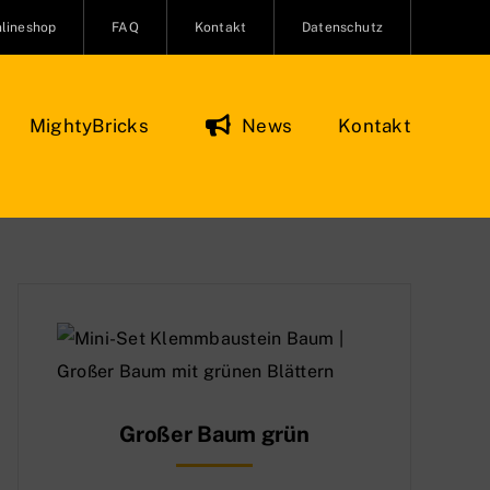
lineshop
FAQ
Kontakt
Datenschutz
MightyBricks
News
Kontakt
Figuren & Zubehör
Onlineshop
O Minifiguren
ifiguren Zubehör
re und Kreaturen
Großer Baum grün