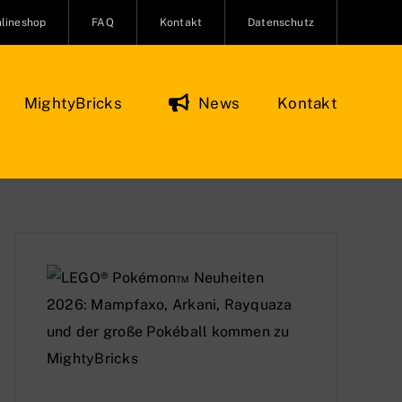
lineshop
FAQ
Kontakt
Datenschutz
MightyBricks
News
Kontakt
Figuren & Zubehör
Onlineshop
O Minifiguren
ifiguren Zubehör
re und Kreaturen