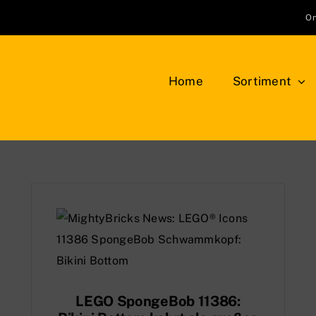
On
Home
Sortiment
Klemmbausteine
Bauplatten
LEG
NEU
Bäume, Pflanzen, Blumen
Min
Berge, Felsen und Büsche
Tie
LEGO SpongeBob 11386: